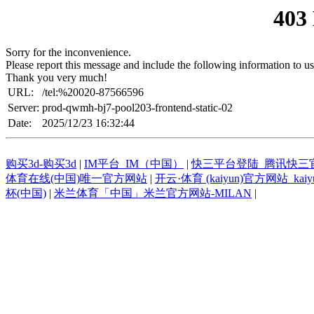
403
Sorry for the inconvenience.
Please report this message and include the following information to us
Thank you very much!
URL:
/tel:%20020-87566596
Server:
prod-qwmh-bj7-pool203-frontend-static-02
Date:
2025/12/23 16:32:44
购买3d-购买3d
|
IM平台_IM（中国）
|
快三平台登陆_腾讯快三
体育在线(中国)唯一官方网站
|
开云·体育 (kaiyun)官方网站_kaiyun
杯(中国)
|
米兰体育「中国」米兰官方网站-MILAN
|